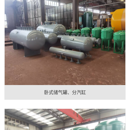
卧式储气罐、分汽缸