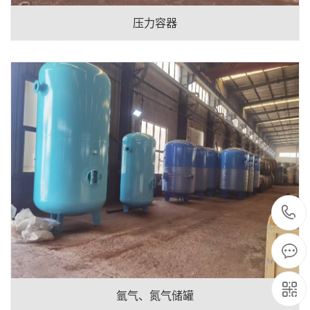
压力容器
氩气、氮气储罐